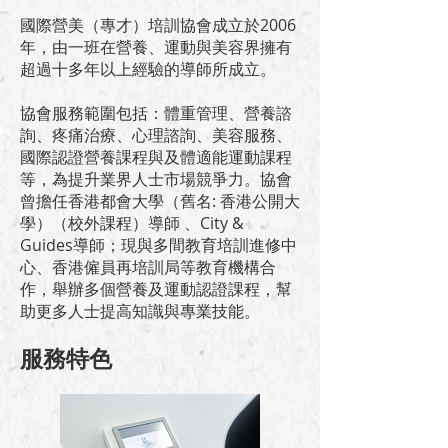
國際營美（專才）培訓協會成立於2006
年，由一班在營養、運動與美容界擁有
超過十多年以上經驗的導師所成立。
協會服務範圍包括：體重管理、營養諮
詢、疼痛治療、心理諮詢、美容服務、
國際認證營養課程與及體適能運動課程
等，為提升業界人士市場競爭力。協會
曾擔任香港都會大學（舊名: 香港公開大
學）（校外課程）導師 、City &
Guides導師；現與多間教育培訓進修中
心、香港僱員再培訓局等教育機構合
作，舉辦多個營養及運動認證課程，幫
助更多人士提高知識與專業技能。
服務特色